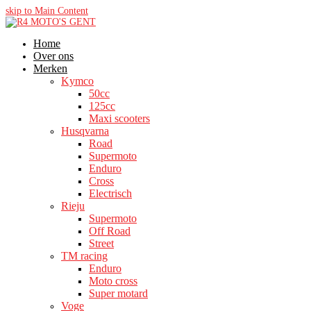
skip to Main Content
Home
Over ons
Merken
Kymco
50cc
125cc
Maxi scooters
Husqvarna
Road
Supermoto
Enduro
Cross
Electrisch
Rieju
Supermoto
Off Road
Street
TM racing
Enduro
Moto cross
Super motard
Voge