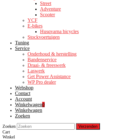
Street
Adventure
Scooter
YCF
E-bikes
Husqvarna bicycles
Stockvoertuigen
Tuning
Service
Onderhoud & herstelling
Bandenservice
Draai- & freeswerk
Laswerk
Get Power Assistance
WP Pro dealer
Webshop
Contact
Account
Winkelwagen
0
Winkelwagen
Zoeken
Zoeken
Verzenden
Cart
Winkel