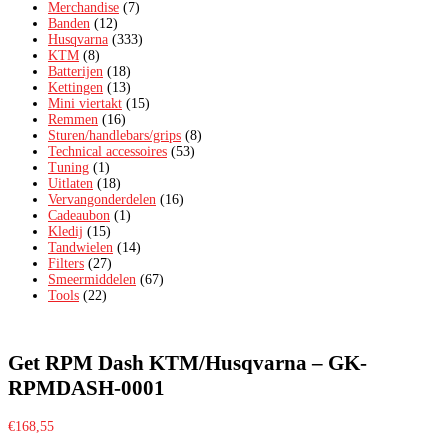
Merchandise
(7)
Banden
(12)
Husqvarna
(333)
KTM
(8)
Batterijen
(18)
Kettingen
(13)
Mini viertakt
(15)
Remmen
(16)
Sturen/handlebars/grips
(8)
Technical accessoires
(53)
Tuning
(1)
Uitlaten
(18)
Vervangonderdelen
(16)
Cadeaubon
(1)
Kledij
(15)
Tandwielen
(14)
Filters
(27)
Smeermiddelen
(67)
Tools
(22)
Get RPM Dash KTM/Husqvarna – GK-
RPMDASH-0001
€
168,55