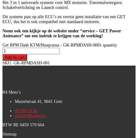
Het 3 in 1 universele systeem voor MX motoren. Toerentalweergave,
Schakelverlichting en Launch control.
Dit systeem past op alle ECU’s en vereist geen installatie van een GET
ECU, dus het is ook compatibel met standaard motoren.
Neem ook een kijkje op de website onder “service – GET Power
Assistance” om een indruk te krijgen van de werking!
Get RPM Dash KTM/Husqvarna - GK-RPMDASH-0001 quantity
Add to cart
SKU:
GK-RPMDASH-001
R4 Moto’s
Muizelstraat 41, 9041 Gent
09/369.01.81
info@r4motos.be
BTW BE 0459 579 664
Sitemap