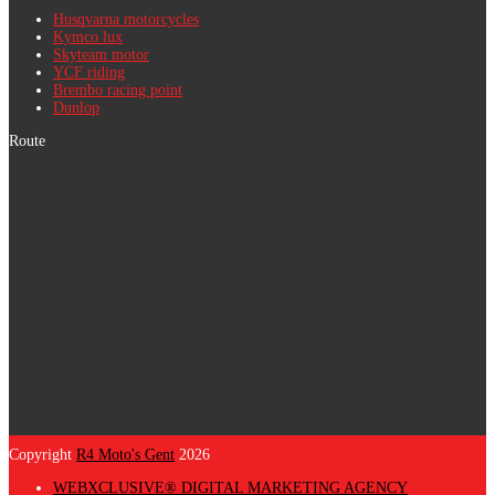
Husqvarna motorcycles
Kymco lux
Skyteam motor
YCF riding
Brembo racing point
Dunlop
Route
Copyright
R4 Moto's Gent
2026
WEBXCLUSIVE® DIGITAL MARKETING AGENCY